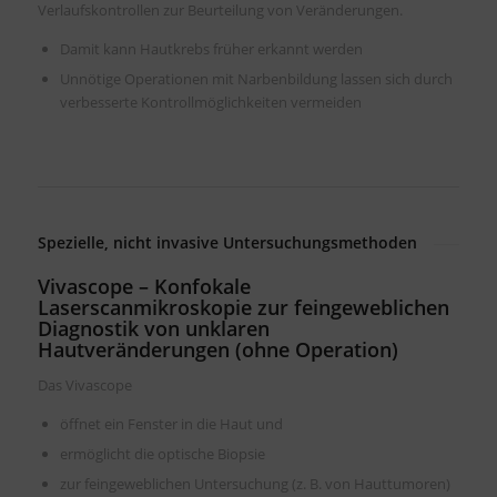
Verlaufskontrollen zur Beurteilung von Veränderungen.
Damit kann Hautkrebs früher erkannt werden
Unnötige Operationen mit Narbenbildung lassen sich durch
verbesserte Kontrollmöglichkeiten vermeiden
Spezielle, nicht invasive Untersuchungsmethoden
Vivascope – Konfokale
Laserscanmikroskopie zur feingeweblichen
Diagnostik von unklaren
Hautveränderungen (ohne Operation)
Das Vivascope
öffnet ein Fenster in die Haut und
ermöglicht die optische Biopsie
zur feingeweblichen Untersuchung (z. B. von Hauttumoren)