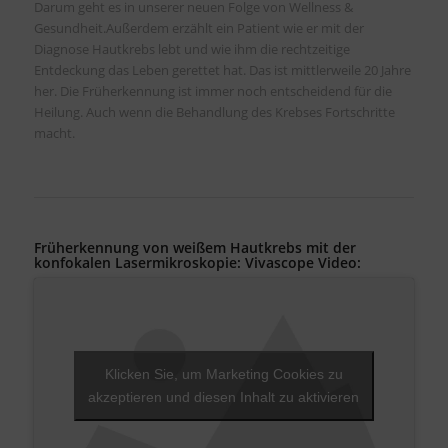
Darum geht es in unserer neuen Folge von Wellness &
Gesundheit.Außerdem erzählt ein Patient wie er mit der
Diagnose Hautkrebs lebt und wie ihm die rechtzeitige
Entdeckung das Leben gerettet hat. Das ist mittlerweile 20 Jahre
her. Die Früherkennung ist immer noch entscheidend für die
Heilung. Auch wenn die Behandlung des Krebses Fortschritte
macht.
Früherkennung von weißem Hautkrebs mit der
konfokalen Lasermikroskopie: Vivascope Video:
Klicken Sie, um Marketing Cookies zu
akzeptieren und diesen Inhalt zu aktivieren