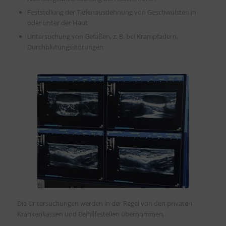
Feststellung der Tiefenausdehnung von Geschwülsten in
oder unter der Haut
Untersuchung von Gefäßen, z. B. bei Krampfadern,
Durchblutungsstörungen
Die Untersuchungen werden in der Regel von den privaten
Krankenkassen und Beihilfestellen übernommen.