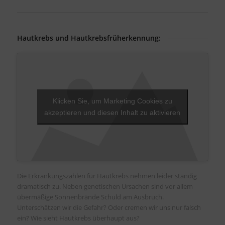
Hautkrebs und Hautkrebsfrüherkennung:
Klicken Sie, um Marketing Cookies zu
akzeptieren und diesen Inhalt zu aktivieren
Die Erkrankungszahlen für Hautkrebs nehmen leider ständig
dramatisch zu. Neben genetischen Ursachen sind vor allem
übermäßige Sonnenbrände Schuld am Ausbruch.
Unterschätzen wir die Gefahr? Oder cremen wir uns nur falsch
ein? Wie sieht Hautkrebs überhaupt aus?