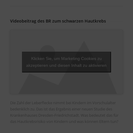
Videobeitrag des BR zum schwarzen Hautkrebs
Klicken Sie, um Marketing Cookies zu
akzeptieren und diesen Inhalt zu aktivieren
Die Zahl der Leberflecke nimmt bei Kindern im Vorschulalter
bedenklich zu. Das ist das Ergebnis einer neuen Studie des
Krankenhauses Dresden-Friedrichstadt. Was bedeutet das für
das Hautkrebsrisiko von Kindern und was können Eltern tun?