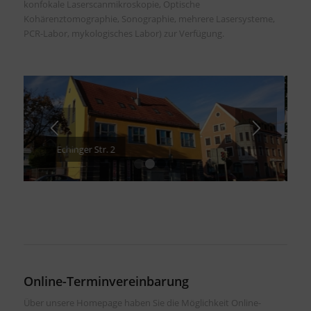
konfokale Laserscanmikroskopie, Optische
Kohärenztomographie, Sonographie, mehrere Lasersysteme,
PCR-Labor, mykologisches Labor) zur Verfügung.
Echinger Str. 2
1
2
3
4
Online-Terminvereinbarung
Über unsere Homepage haben Sie die Möglichkeit Online-