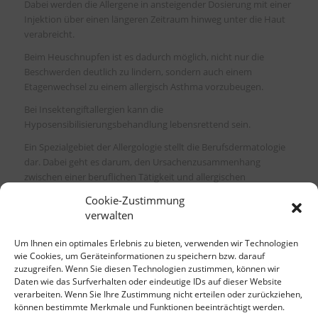
Dabei werden die Allergene in ansteigender Dosierung mit einer
Injektion über einen längeren Zeitraum hinweg unter die Haut
verabreicht.
Beim Heuschnupfen ist es dadurch möglich, nicht nur die
Beschwerden deutlich zu lindern, sondern auch einem
Etagenwechsel zu einem allergisch Asthma vorzubeugen.
Bei Insektengiftallergien kann die
Hyposensibilisierungsbehandlung lebensrettend sein.
Ein Spezialgebiet der Allergologie stellt die Berufsdermatologie
dar. Dabei geht es darum, den Ursachenzusammenhang
zwischen einer beruflichen Tätigkeit und allergischen
Beschwerden herauszufinden.
Cookie-Zustimmung
verwalten
Zum Leistungsspektrum
Um Ihnen ein optimales Erlebnis zu bieten, verwenden wir Technologien
wie Cookies, um Geräteinformationen zu speichern bzw. darauf
zuzugreifen. Wenn Sie diesen Technologien zustimmen, können wir
Daten wie das Surfverhalten oder eindeutige IDs auf dieser Website
verarbeiten. Wenn Sie Ihre Zustimmung nicht erteilen oder zurückziehen,
können bestimmte Merkmale und Funktionen beeinträchtigt werden.