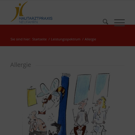
Sie sind hier:
Startseite
/
Leistungsspektrum
/
Allergie
Allergie